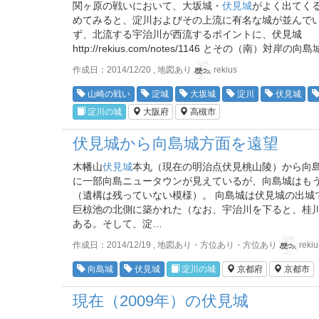
関ヶ原の戦いにおいて、大坂城・
伏見城
がよく出てく
めてみると、淀川およびその上流に有名な城が並んでい
ず、北流する宇治川が西流するポイントに、伏見城
http://rekius.com/notes/1146 とその（南）対岸の向島城 h
作成日：2014/12/20 , 地図あり
rekius
山崎の戦い
淀城
大坂城
淀川
伏見城
淀川の城
大阪府
高槻市
伏見城から向島城方面を遠望
木幡山
伏見城
本丸（現在の明治点伏見桃山陵）から向島
に一部向島ニュータウンが見えているが、向島城はも
（遺構は残っていない模様）。 向島城は伏見城の出城
巨椋池の北側に築かれた（なお、宇治川を下ると、桂
ある。そして、淀…
作成日：2014/12/19 , 地図あり・方位あり・方位あり
rekiu
向島城
伏見城
淀川の城
京都府
京都市
現在（2009年）の伏見城