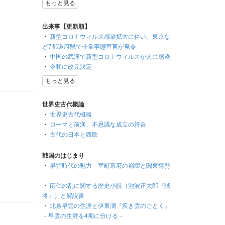
もっと見る
出来事【更新順】
・
新型コロナウィルス感染拡大に伴い、東京な
ど7都道府県で非常事態宣言が発令
・
中国の武漢で新型コロナウィルスが人に感染
・
令和に改元決定
もっと見る
世界史古代概論
・
世界史古代概略
・
ローマと前漢、不思議な成立の符合
・
古代の日本と西欧
戦国のはじまり
・
早雲時代の魅力－室町幕府の崩壊と関東情勢
－
・
応仁の乱に関する歴史小説（池波正太郎『賊
将』）と解説書
・
北条早雲の生涯と伊東潤『疾き雲のごとく』
－早雲の生涯を4期に分ける－