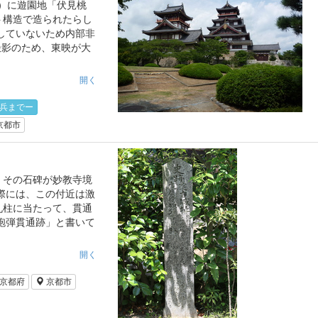
年）に遊園地「伏見桃
ト構造で造られたらし
たしていないため内部非
撮影のため、東映が大
開く
兵までー
京都市
。その石碑が妙教寺境
際には、この付近は激
丸柱に当たって、貫通
砲弾貫通跡」と書いて
開く
京都府
京都市