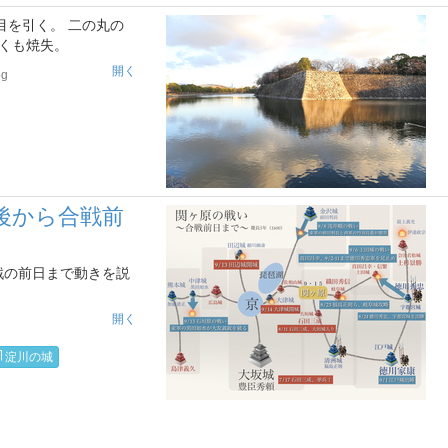
目を引く。 二の丸の
しくも焼失。
開く
pg
後から合戦前
戦の前日まで動きを説
開く
淀川の城