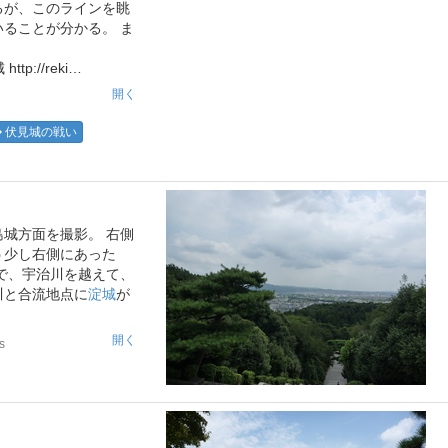
るが、このラインを眺
ることが分かる。 ま
ttp://reki…
開く
伏見城の戦い
城方面を撮影。 右側
う少し右側にあった
で、宇治川を越えて、
川と合流地点に
淀城
が
開く
s