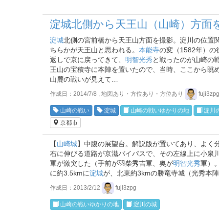
淀城北側から天王山（山崎）方面
淀城
北側の宮前橋から天王山方面を撮影。淀川の位置
ちらかが天王山と思われる。
本能寺
の変（1582年）
返しで京に戻ってきて、
明智光秀
と戦ったのが山崎の戦
王山の宝積寺に本陣を置いたので、当時、ここから眺
山麓の戦いが見えて…
作成日：2014/7/8 , 地図あり・方位あり・方位あり
fuji3zp
山崎の戦い
淀城
山崎の戦いゆかりの地
淀川
京都市
【
山崎城
】中腹の展望台。解説版が置いてあり、よく
右に伸びる道路が京滋バイパスで、その左線上に小泉
軍が激突した（手前が羽柴秀吉軍、奥が
明智光秀
軍）
に約3.5kmに
淀城
が、北東約3kmの勝竜寺城（光秀本
作成日：2013/2/12
fuji3zpg
山崎の戦いゆかりの地
淀川の城