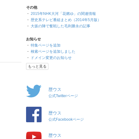
その他
・
2015年NHK大河「花燃ゆ」の関連情報
・
歴史系テレビ番組まとめ（2014年5月版）
・
大坂の陣で奮戦した毛利勝永の記事
お知らせ
・
特集ページを追加
・
検索ページを追加しました
・
ドメイン変更のお知らせ
もっと見る
歴ウス
公式Twitterページ
歴ウス
公式Facebookページ
歴ウス