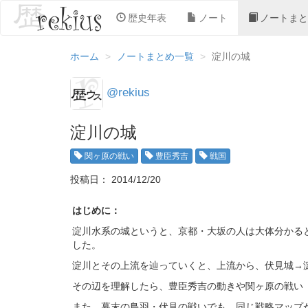
歴史年表
ノート
ノートまと
ホーム
ノートまとめ一覧
淀川の城
@rekius
淀川の城
関ヶ原の戦い
豊臣秀吉
戦国
投稿日： 2014/12/20
はじめに：
淀川水系の城というと、京都・大坂の人は大体分かる
した。
淀川とその上流を辿っていくと、上流から、伏見城→
その辺を理解したら、豊臣秀吉の動きや関ヶ原の戦い
また、幕末の鳥羽・伏見の戦いでも、同じ戦略マップ