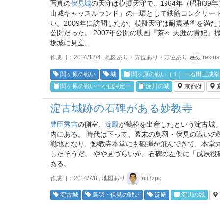
写真の
伏見城
の天守は模擬天守で、1964年（昭和39
山城キャッスルランド」の一環として鉄筋コンクリー
い。2009年に訪問したが、模擬天守は耐震基準を満
公開だった。 2007年公開の映画『茶々 天涯の貴妃』
坂城に見立…
作成日：2014/12/4 , 地図あり・方位あり・方位あり
rekius
関ヶ原の戦い
城
関ヶ原の戦い（１）ー石田三成挙
関ヶ原の戦いー小山評定ー
淀川の城
京都府
淀古城跡の石碑がある妙教寺
豊臣秀吉
の側室、
淀殿
が鶴松を出産したという淀古城
内にある。 時代は下って、幕末の鳥羽・伏見の戦いの
戦地となり、妙教寺本堂にも砲弾が飛んできて、本堂
したそうだ。 やや見づらいが、石碑の左側に「戊辰役
ある。
作成日：2014/7/8 , 地図あり
fuji3zpg
淀古城
鳥羽・伏見の戦い
淀殿
淀川の城