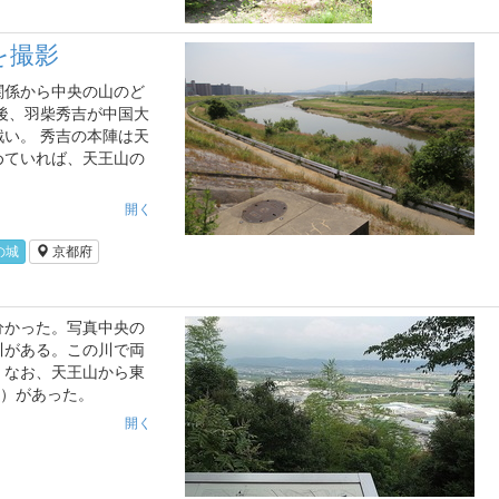
を撮影
関係から中央の山のど
の後、羽柴秀吉が中国大
い。 秀吉の本陣は天
めていれば、天王山の
開く
g
の城
京都府
分かった。写真中央の
川がある。この川で両
。なお、天王山から東
陣）があった。
開く