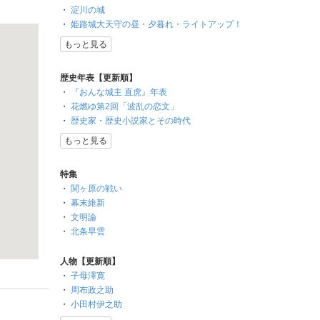
・
淀川の城
・
姫路城大天守の昼・夕暮れ・ライトアップ！
もっと見る
歴史年表【更新順】
・
『おんな城主 直虎』年表
・
花燃ゆ第2回「波乱の恋文」
・
歴史家・歴史小説家とその時代
もっと見る
特集
・
関ヶ原の戦い
・
幕末維新
・
文明論
・
北条早雲
人物【更新順】
・
子母澤寛
・
周布政之助
・
小田村伊之助