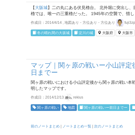
【
大阪城
】二の丸にある伏見櫓台。 北外堀に突出し、
櫓では、唯一の三重櫓だった。 1945年の空襲で、惜
作成日：2014/4/14 , 地図あり・方位あり・方位あり
fuji3z
冬の晴れ間の大坂城
淀川の城
大阪府
大阪市
マップ｜関ヶ原の戦いー小山評定
日までー
関ヶ原の戦いにおける小山評定後から関ヶ原の戦い本
明した­マップです。
作成日：2014/12/13
rekius
関ヶ原の戦い
地図
関ヶ原の戦いー前日までー
前のノートまとめ
|
ノートまとめ一覧
|
次のノートまとめ