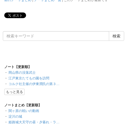
ノート【更新順】
・
岡山県の没落武士
・
江戸東京たてもの園を訪問
・
コルク社主催の伊東潤氏の第３…
もっと見る
ノートまとめ【更新順】
・
関ヶ原の戦いの動画
・
淀川の城
・
姫路城大天守の昼・夕暮れ・ラ…