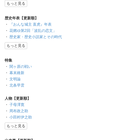
もっと見る
歴史年表【更新順】
・
『おんな城主 直虎』年表
・
花燃ゆ第2回「波乱の恋文」
・
歴史家・歴史小説家とその時代
もっと見る
特集
・
関ヶ原の戦い
・
幕末維新
・
文明論
・
北条早雲
人物【更新順】
・
子母澤寛
・
周布政之助
・
小田村伊之助
もっと見る