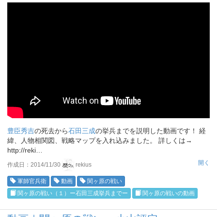
豊臣秀吉
の死去から
石田三成
の挙兵までを説明した動画です！ 経
緯、人物相関図、戦略マップを入れ込みました。 詳しくは→
http://reki…
開く
作成日：2014/11/30
rekius
軍師官兵衛
動画
関ヶ原の戦い
関ヶ原の戦い（１）ー石田三成挙兵までー
関ヶ原の戦いの動画