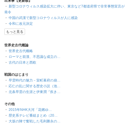
出来事【更新順】
・
新型コロナウィルス感染拡大に伴い、東京など7都道府県で非常事態宣言が
発令
・
中国の武漢で新型コロナウィルスが人に感染
・
令和に改元決定
もっと見る
世界史古代概論
・
世界史古代概略
・
ローマと前漢、不思議な成立の…
・
古代の日本と西欧
戦国のはじまり
・
早雲時代の魅力－室町幕府の崩…
・
応仁の乱に関する歴史小説（池…
・
北条早雲の生涯と伊東潤『疾き…
その他
・
2015年NHK大河「花燃ゆ…
・
歴史系テレビ番組まとめ（20…
・
大坂の陣で奮戦した毛利勝永の…