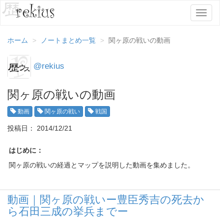
T
o
g
ホーム
ノートまとめ一覧
関ヶ原の戦いの動画
g
l
e
@rekius
n
a
関ヶ原の戦いの動画
v
i
動画
関ヶ原の戦い
戦国
g
a
投稿日： 2014/12/21
t
i
はじめに：
o
n
関ヶ原の戦いの経過とマップを説明した動画を集めました。
動画｜関ヶ原の戦いー豊臣秀吉の死去か
ら石田三成の挙兵までー