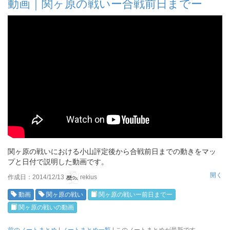
動画｜関ヶ原の戦いー合戦前日までー
関ヶ原の戦いにおける小山評定後から合戦前日までの動きをマッ
プと日付で説明した動画です。
開く
作成日：2014/12/13
rekius
動画
関ヶ原の戦い
関ヶ原の戦いー前日までー
関ヶ原の戦いの動画
前のノートまとめ
|
ノートまとめ一覧
| このノートまとめが最新です