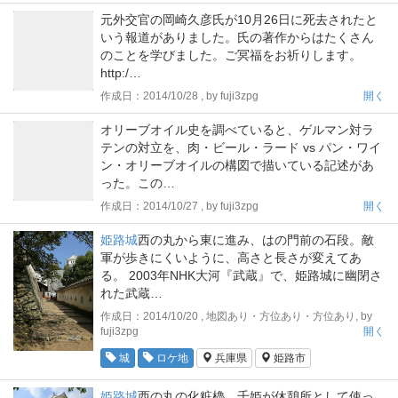
元外交官の岡崎久彦氏が10月26日に死去されたと
いう報道がありました。氏の著作からはたくさん
のことを学びました。ご冥福をお祈りします。
http:/…
作成日：2014/10/28 , by fuji3zpg
開く
オリーブオイル史を調べていると、ゲルマン対ラ
テンの対立を、肉・ビール・ラード vs パン・ワイ
ン・オリーブオイルの構図で描いている記述があ
った。この…
作成日：2014/10/27 , by fuji3zpg
開く
姫路城
西の丸から東に進み、はの門前の石段。敵
軍が歩きにくいように、高さと長さが変えてあ
る。 2003年NHK大河『武蔵』で、姫路城に幽閉さ
れた武蔵…
作成日：2014/10/20 , 地図あり・方位あり・方位あり, by
fuji3zpg
開く
城
ロケ地
兵庫県
姫路市
姫路城
西の丸の化粧櫓。千姫が休憩所として使っ