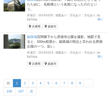
たために、化粧櫓という名前になったのだとい
う。
作成日：2014/10/20 , 地図あり・方位あり・方位あり, by
fuji3zpg
開く
兵庫県
姫路市
姫路城
百間廊下から景徳寺公園を撮影。地図で見
ると、500m程度か。姫路城の弱点と言われる西側
丘陵の一つ。近い。
作成日：2014/10/14 , 地図あり・方位あり・方位あり, by
fuji3zpg
開く
兵庫県
姫路市
前
1
2
3
4
5
6
7
8
9
…
106
107
次