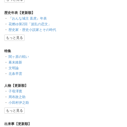
歴史年表【更新順】
・
『おんな城主 直虎』年表
・
花燃ゆ第2回「波乱の恋文」
・
歴史家・歴史小説家とその時代
もっと見る
特集
・
関ヶ原の戦い
・
幕末維新
・
文明論
・
北条早雲
人物【更新順】
・
子母澤寛
・
周布政之助
・
小田村伊之助
もっと見る
出来事【更新順】