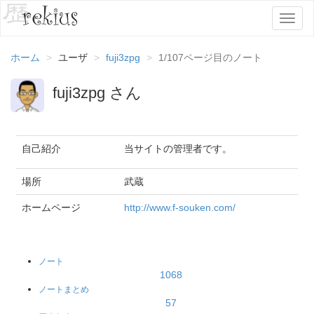
T
o
g
ホーム
ユーザ
fuji3zpg
1/107ページ目のノート
g
l
fuji3zpg さん
e
n
a
v
i
自己紹介
当サイトの管理者です。
g
a
場所
武蔵
t
i
ホームページ
http://www.f-souken.com/
o
n
ノート
1068
ノートまとめ
57