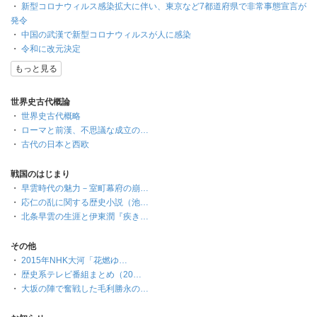
・
新型コロナウィルス感染拡大に伴い、東京など7都道府県で非常事態宣言が
発令
・
中国の武漢で新型コロナウィルスが人に感染
・
令和に改元決定
もっと見る
世界史古代概論
・
世界史古代概略
・
ローマと前漢、不思議な成立の…
・
古代の日本と西欧
戦国のはじまり
・
早雲時代の魅力－室町幕府の崩…
・
応仁の乱に関する歴史小説（池…
・
北条早雲の生涯と伊東潤『疾き…
その他
・
2015年NHK大河「花燃ゆ…
・
歴史系テレビ番組まとめ（20…
・
大坂の陣で奮戦した毛利勝永の…