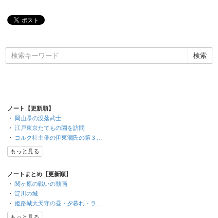
ノート【更新順】
・
岡山県の没落武士
・
江戸東京たてもの園を訪問
・
コルク社主催の伊東潤氏の第３…
もっと見る
ノートまとめ【更新順】
・
関ヶ原の戦いの動画
・
淀川の城
・
姫路城大天守の昼・夕暮れ・ラ…
もっと見る