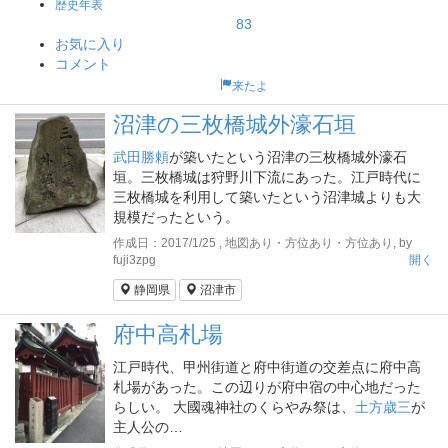
歴史年表
83
お気に入り
コメント
来たよ
沼津の三枚橋城外濠石垣
武田勝頼
が築いたという沼津の三枚橋城外濠石
垣。三枚橋城は狩野川下流にあった。江戸時代に
三枚橋城を利用して築いたという沼津城よりも大
規模だったという。
作成日：2017/1/25 , 地図あり・方位あり・方位あり, by
fuji3zpg
開く
静岡県
沼津市
府中高札場
江戸時代、甲州街道と府中街道の交差点に府中高
札場があった。この辺りが府中宿の中心地だった
らしい。 大國魂神社のくらやみ祭は、
土方歳三
が
主人公の…