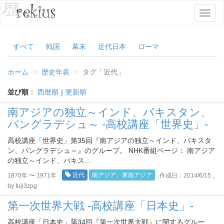
T
o
g
g
すべて
戦国
幕末
近代日本
ローマ
l
e
ホーム
歴史年表
タグ「近代」
n
a
並び順
：
西暦順
｜
更新順
v
i
南アジアの独立～インド、パキスタン、
g
バングラデシュ～ -高校講座「世界史」-
a
t
高校講座「世界史」第35回『南アジアの独立～インド、パキスタ
i
ン、バングラデシュ～』のグループ。 NHK番組ページ： 南アジア
o
の独立～インド、パキス…
n
近代
南アジア、東南アジア
1870年 〜 1971年
作成日：2014/6/15 ,
by fuji3zpg
第一次世界大戦 -高校講座「日本史」-
高校講座「日本史」第34回『第一次世界大戦』に関するグルー