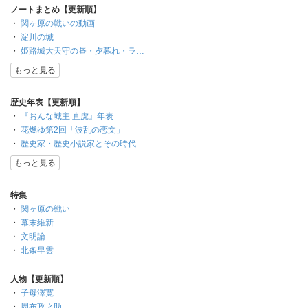
ノートまとめ【更新順】
・
関ヶ原の戦いの動画
・
淀川の城
・
姫路城大天守の昼・夕暮れ・ラ…
もっと見る
歴史年表【更新順】
・
『おんな城主 直虎』年表
・
花燃ゆ第2回「波乱の恋文」
・
歴史家・歴史小説家とその時代
もっと見る
特集
・
関ヶ原の戦い
・
幕末維新
・
文明論
・
北条早雲
人物【更新順】
・
子母澤寛
・
周布政之助