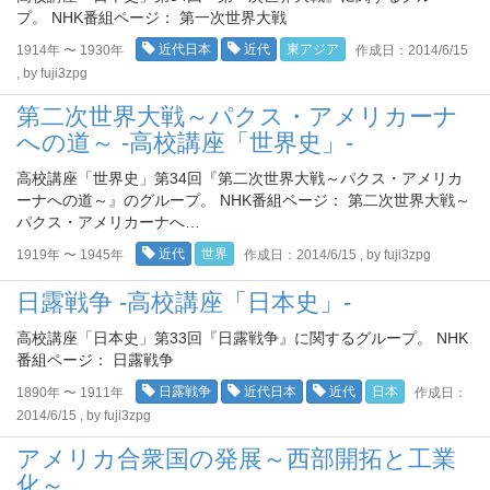
プ。 NHK番組ページ： 第一次世界大戦
近代日本
近代
東アジア
1914年 〜 1930年
作成日：2014/6/15
, by fuji3zpg
第二次世界大戦～パクス・アメリカーナ
への道～ -高校講座「世界史」-
高校講座「世界史」第34回『第二次世界大戦～パクス・アメリカ
ーナへの道～』のグループ。 NHK番組ページ： 第二次世界大戦～
パクス・アメリカーナへ…
近代
世界
1919年 〜 1945年
作成日：2014/6/15 , by fuji3zpg
日露戦争 -高校講座「日本史」-
高校講座「日本史」第33回『日露戦争』に関するグループ。 NHK
番組ページ： 日露戦争
日露戦争
近代日本
近代
日本
1890年 〜 1911年
作成日：
2014/6/15 , by fuji3zpg
アメリカ合衆国の発展～西部開拓と工業
化～