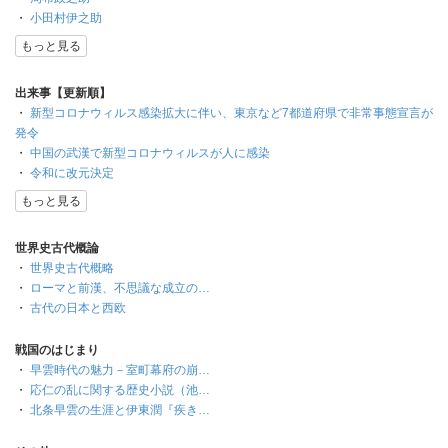
・
小田村伊之助
もっと見る
出来事【更新順】
・
新型コロナウィルス感染拡大に伴い、東京など7都道府県で非常事態宣言が
発令
・
中国の武漢で新型コロナウィルスが人に感染
・
令和に改元決定
もっと見る
世界史古代概論
・
世界史古代概略
・
ローマと前漢、不思議な成立の…
・
古代の日本と西欧
戦国のはじまり
・
早雲時代の魅力－室町幕府の崩…
・
応仁の乱に関する歴史小説（池…
・
北条早雲の生涯と伊東潤『疾き…