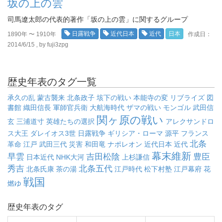
坂の上の雲
司馬遼太郎の代表的著作「坂の上の雲」に関するグループ
日露戦争
近代日本
近代
日本
1890年 〜 1910年
作成日：
2014/6/15 , by fuji3zpg
歴史年表のタグ一覧
承久の乱
蒙古襲来
北条政子
垓下の戦い
本能寺の変
リブライズ
図
書館
織田信長
軍師官兵衛
大航海時代
ザマの戦い
モンゴル
武田信
関ヶ原の戦い
玄
三浦道寸
英雄たちの選択
アレクサンドロ
ス大王
ダレイオス3世
日露戦争
ギリシア・ローマ
源平
フランス
北条
革命
江戸
武田三代
災害
和田竜
ナポレオン
近代日本
近代
幕末維新
早雲
吉田松陰
豊臣
日本近代
NHK大河
上杉謙信
秀吉
北条五代
北条氏康
茶の湯
江戸時代
松下村塾
江戸幕府
花
戦国
燃ゆ
歴史年表のタグ