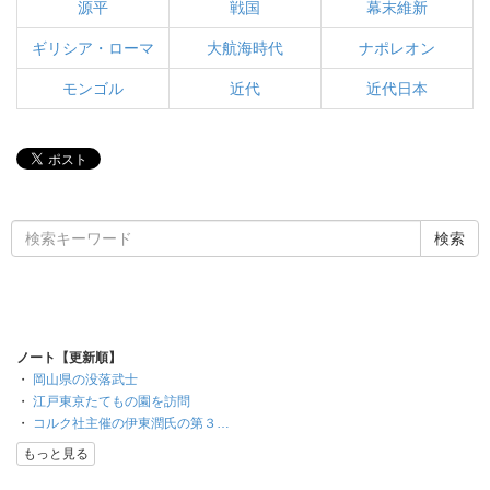
源平
戦国
幕末維新
ギリシア・ローマ
大航海時代
ナポレオン
モンゴル
近代
近代日本
ノート【更新順】
・
岡山県の没落武士
・
江戸東京たてもの園を訪問
・
コルク社主催の伊東潤氏の第３…
もっと見る