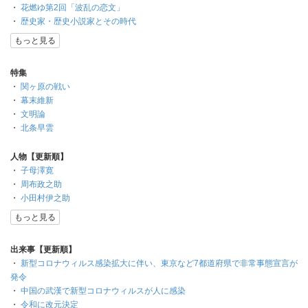
・
花燃ゆ第2回「波乱の恋文」
・
歴史家・歴史小説家とその時代
もっと見る
特集
・
関ヶ原の戦い
・
幕末維新
・
文明論
・
北条早雲
人物【更新順】
・
子母澤寛
・
周布政之助
・
小田村伊之助
もっと見る
出来事【更新順】
・
新型コロナウィルス感染拡大に伴い、東京など7都道府県で非常事態宣言が
発令
・
中国の武漢で新型コロナウィルスが人に感染
・
令和に改元決定