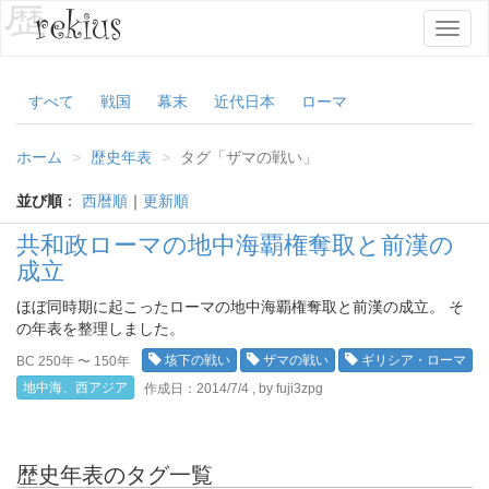
T
o
g
g
すべて
戦国
幕末
近代日本
ローマ
l
e
ホーム
歴史年表
タグ「ザマの戦い」
n
a
並び順
：
西暦順
｜
更新順
v
i
共和政ローマの地中海覇権奪取と前漢の
g
成立
a
t
ほぼ同時期に起こったローマの地中海覇権奪取と前漢の成立。 そ
i
の年表を整理しました。
o
n
垓下の戦い
ザマの戦い
ギリシア・ローマ
BC 250年 〜 150年
地中海、西アジア
作成日：2014/7/4 , by fuji3zpg
歴史年表のタグ一覧