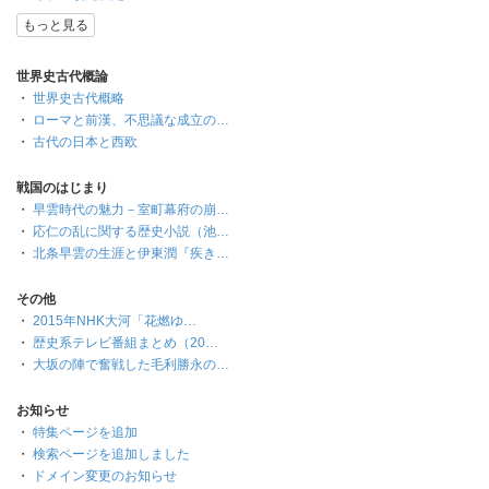
もっと見る
世界史古代概論
・
世界史古代概略
・
ローマと前漢、不思議な成立の…
・
古代の日本と西欧
戦国のはじまり
・
早雲時代の魅力－室町幕府の崩…
・
応仁の乱に関する歴史小説（池…
・
北条早雲の生涯と伊東潤『疾き…
その他
・
2015年NHK大河「花燃ゆ…
・
歴史系テレビ番組まとめ（20…
・
大坂の陣で奮戦した毛利勝永の…
お知らせ
・
特集ページを追加
・
検索ページを追加しました
・
ドメイン変更のお知らせ