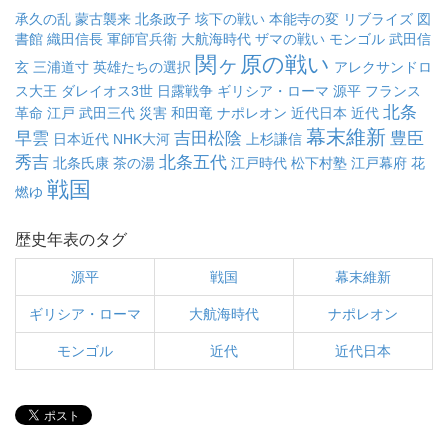
承久の乱
蒙古襲来
北条政子
垓下の戦い
本能寺の変
リブライズ
図
書館
織田信長
軍師官兵衛
大航海時代
ザマの戦い
モンゴル
武田信
関ヶ原の戦い
玄
三浦道寸
英雄たちの選択
アレクサンドロ
ス大王
ダレイオス3世
日露戦争
ギリシア・ローマ
源平
フランス
北条
革命
江戸
武田三代
災害
和田竜
ナポレオン
近代日本
近代
幕末維新
早雲
吉田松陰
豊臣
日本近代
NHK大河
上杉謙信
秀吉
北条五代
北条氏康
茶の湯
江戸時代
松下村塾
江戸幕府
花
戦国
燃ゆ
歴史年表のタグ
源平
戦国
幕末維新
ギリシア・ローマ
大航海時代
ナポレオン
モンゴル
近代
近代日本