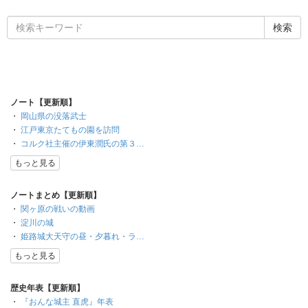
ノート【更新順】
・
岡山県の没落武士
・
江戸東京たてもの園を訪問
・
コルク社主催の伊東潤氏の第３…
もっと見る
ノートまとめ【更新順】
・
関ヶ原の戦いの動画
・
淀川の城
・
姫路城大天守の昼・夕暮れ・ラ…
もっと見る
歴史年表【更新順】
・
『おんな城主 直虎』年表