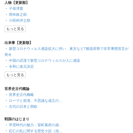
人物【更新順】
・
子母澤寛
・
周布政之助
・
小田村伊之助
もっと見る
出来事【更新順】
・
新型コロナウィルス感染拡大に伴い、東京など7都道府県で非常事態宣言が
発令
・
中国の武漢で新型コロナウィルスが人に感染
・
令和に改元決定
もっと見る
世界史古代概論
・
世界史古代概略
・
ローマと前漢、不思議な成立の…
・
古代の日本と西欧
戦国のはじまり
・
早雲時代の魅力－室町幕府の崩…
・
応仁の乱に関する歴史小説（池…