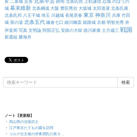
北条早雲
変
二条城
災害
静岡
北条氏照
上杉謙信
忍城
のぼうの
幕末維新
城
北条綱成
大阪
豊臣秀吉
大坂城
太田道灌
北条氏康
東京
神奈川
北条氏邦
八王子城
埼玉
川越城
長尾景春
兵庫
竹田
北条五代
城
茶の湯
鎌倉七口
細川幽斎
姫路城
京都
明智光秀
井
戦国
伊直弼
写真
文明論
阿部正弘
安政の大獄
徳川家康
土方歳三
新選組
勝海舟
ノート【更新順】
・
岡山県の没落武士
・
江戸東京たてもの園を訪問
・
コルク社主催の伊東潤氏の第３…