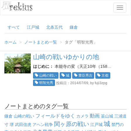
T
o
g
g
すべて
江戸城
北条五代
鎌倉
l
e
ホーム
ノートまとめ一覧
タグ「明智光秀」
n
a
v
山崎の戦いゆかりの地
i
はじめに：
本能寺の変（天正10年（158…
g
a
山崎の戦い
城
豊臣秀吉
京都
t
明智光秀
投稿日：2014/07/09, by fuji3zpg
i
o
n
ノートまとめのタグ一覧
フィールドをゆく
動画
鎌倉
山崎の戦い
カメラ
韮山城
三浦道
城
関ヶ原の戦い
寸
堺
武田信虎
アヘン戦争
江戸城
禁門の