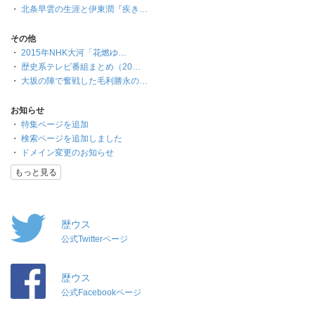
・
北条早雲の生涯と伊東潤『疾き…
その他
・
2015年NHK大河「花燃ゆ…
・
歴史系テレビ番組まとめ（20…
・
大坂の陣で奮戦した毛利勝永の…
お知らせ
・
特集ページを追加
・
検索ページを追加しました
・
ドメイン変更のお知らせ
もっと見る
歴ウス
公式Twitterページ
歴ウス
公式Facebookページ