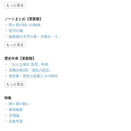
もっと見る
ノートまとめ【更新順】
・
関ヶ原の戦いの動画
・
淀川の城
・
姫路城大天守の昼・夕暮れ・ラ…
もっと見る
歴史年表【更新順】
・
『おんな城主 直虎』年表
・
花燃ゆ第2回「波乱の恋文」
・
歴史家・歴史小説家とその時代
もっと見る
特集
・
関ヶ原の戦い
・
幕末維新
・
文明論
・
北条早雲