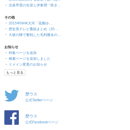
・
北条早雲の生涯と伊東潤『疾き…
その他
・
2015年NHK大河「花燃ゆ…
・
歴史系テレビ番組まとめ（20…
・
大坂の陣で奮戦した毛利勝永の…
お知らせ
・
特集ページを追加
・
検索ページを追加しました
・
ドメイン変更のお知らせ
もっと見る
歴ウス
公式Twitterページ
歴ウス
公式Facebookページ