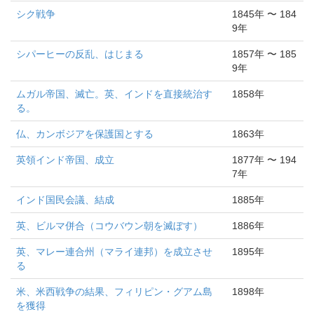
シク戦争
1845年 〜 184
9年
シパーヒーの反乱、はじまる
1857年 〜 185
9年
ムガル帝国、滅亡。英、インドを直接統治す
1858年
る。
仏、カンボジアを保護国とする
1863年
英領インド帝国、成立
1877年 〜 194
7年
インド国民会議、結成
1885年
英、ビルマ併合（コウバウン朝を滅ぼす）
1886年
英、マレー連合州（マライ連邦）を成立させ
1895年
る
米、米西戦争の結果、フィリピン・グアム島
1898年
を獲得