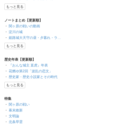
もっと見る
ノートまとめ【更新順】
・
関ヶ原の戦いの動画
・
淀川の城
・
姫路城大天守の昼・夕暮れ・ラ…
もっと見る
歴史年表【更新順】
・
『おんな城主 直虎』年表
・
花燃ゆ第2回「波乱の恋文」
・
歴史家・歴史小説家とその時代
もっと見る
特集
・
関ヶ原の戦い
・
幕末維新
・
文明論
・
北条早雲