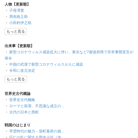
人物【更新順】
・
子母澤寛
・
周布政之助
・
小田村伊之助
もっと見る
出来事【更新順】
・
新型コロナウィルス感染拡大に伴い、東京など7都道府県で非常事態宣言が
発令
・
中国の武漢で新型コロナウィルスが人に感染
・
令和に改元決定
もっと見る
世界史古代概論
・
世界史古代概略
・
ローマと前漢、不思議な成立の…
・
古代の日本と西欧
戦国のはじまり
・
早雲時代の魅力－室町幕府の崩…
・
応仁の乱に関する歴史小説（池…