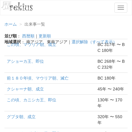
T
o
g
ホーム
出来事一覧
g
l
並び順
：
西暦順
｜
更新順
e
地域選択
： 南アジア、東南アジア｜
選択解除（すべて表示）
n
この頃、マウリア朝、成立
BC 317年 〜 B
a
C 180年
v
アショーカ王、即位
BC 268年 〜 B
i
C 232年
g
a
前１８０年頃、マウリア朝、滅亡
BC 180年
t
i
クシャーナ朝、成立
45年 〜 240年
o
n
この頃、カニシカ王、即位
130年 〜 170
年
グプタ朝、成立
320年 〜 550
年