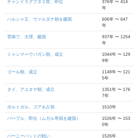
チャンドラグプタ２世、即位
376年 〜 414
年
ハルシャ王、ヴァルダナ朝を建国
606年 〜 647
年
雲南で、大理、建国
937年 〜 1254
年
ミャンマーでパガン朝、成立
1044年 〜 129
9年
ゴール朝、成立
1148年 〜 121
5年
タイ、アユタヤ朝、成立
1351年 〜 176
7年
ポルトガル、ゴアを占領
1510年
バーブル、即位（ムガル帝国を建国）
1526年 〜 153
0年
パーニーパットの戦い
1526年